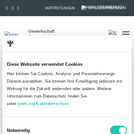
VERTRETUNGEN
MITGLIEDERBEREICH
Gewerkschaft
Tog
Öffentlicher Dienst
Diese Webseite verwendet Cookies
HOME
ANMELDUNG
Du hast bereits einen goed.at-Account?
Hier können Sie Cookies, Analyse- und Personalisierungs-
Dienste auswählen. Sie können Ihre Einwilligung jederzeit mit
ANMELDEN
Wirkung für die Zukunft widerrufen oder ändern. Weitere
Informationen zum Datenschutz finden Sie
unter
www.oegb.at/datenschutz.
Noch kein goed.at-Account? Jetzt registrieren!
E
Notwendig
i