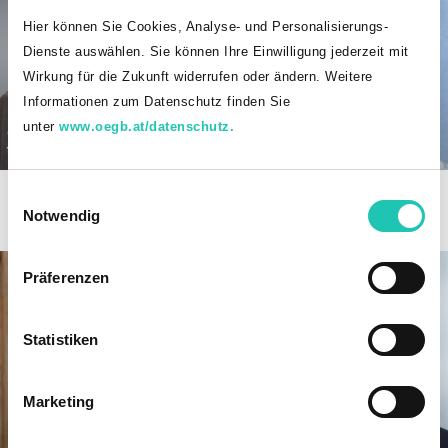
Hier können Sie Cookies, Analyse- und Personalisierungs-
Dienste auswählen. Sie können Ihre Einwilligung jederzeit mit
Wirkung für die Zukunft widerrufen oder ändern. Weitere
Informationen zum Datenschutz finden Sie
unter
www.oegb.at/datenschutz.
Christian Brunner | FCG
Walter Pachler | FCG
Vorsitzender
Vors. Stv.
E
christian.brunner
@
bfw.gv
.
at
walter.pachler
@
ooe.gv
.
at
Notwendig
i
n
w
Präferenzen
i
l
l
Statistiken
i
g
Marketing
u
n
Markus Ebner | FCG
Darko Stefanovic | FCG