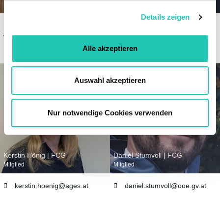
Kassier
Schriftführer + Kooptiertes Mitglied
g
Details zeigen
s
markus.ebner
@
die-
darko.stefanovic
@
ages
.
at
a
wildbach
.
at
u
Alle akzeptieren
s
w
a
Auswahl akzeptieren
h
l
Nur notwendige Cookies verwenden
Kerstin Hönig | FCG
Daniel Stumvoll | FCG
Mitglied
Mitglied
kerstin.hoenig
@
ages
.
at
daniel.stumvoll
@
ooe.gv
.
at