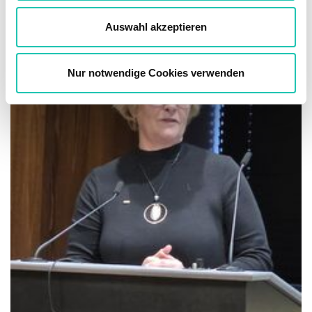
w
a
Auswahl akzeptieren
h
l
Nur notwendige Cookies verwenden